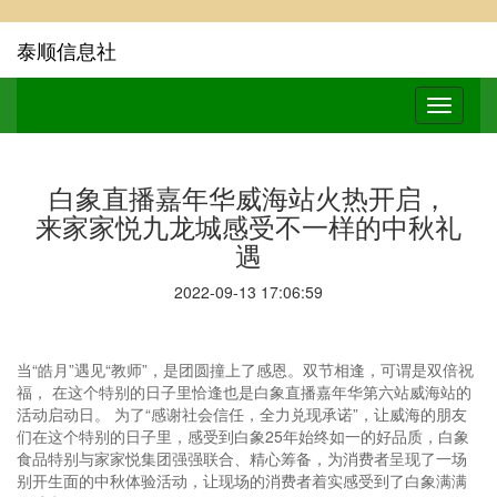
泰顺信息社
白象直播嘉年华威海站火热开启，
来家家悦九龙城感受不一样的中秋礼
遇
2022-09-13 17:06:59
当“皓月”遇见“教师”，是团圆撞上了感恩。双节相逢，可谓是双倍祝
福， 在这个特别的日子里恰逢也是白象直播嘉年华第六站威海站的
活动启动日。 为了“感谢社会信任，全力兑现承诺”，让威海的朋友
们在这个特别的日子里，感受到白象25年始终如一的好品质，白象
食品特别与家家悦集团强强联合、精心筹备，为消费者呈现了一场
别开生面的中秋体验活动，让现场的消费者着实感受到了白象满满