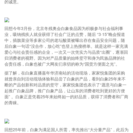
的诚意。
回想今年3月份，北京冬残奥会白象食品因为积极参与社会福利事
业，吸纳残疾人就业获得了社会广泛的点赞，随后 “3·15”晚会报道
中，插旗菜业等多家公司的老坛酸菜被曝出存在食品安全问题，随
后白象一句话“没合作，放心吃”也登上热搜榜单。就是这样一家充满
爱心与社会责任感的企业，一次又一次凭实力与品质“出圈”，逐渐回
归消费者的视野。因为对产品质量的始终坚守和身为民族品牌的社
会责任感，白象也被广大网友们亲切的称为“国货方便面之光”。
据了解，在白象直播嘉年华济南站的活动现场，家家悦集团的采购
就曾亲自到活动现场体验和品尝了白象的产品，看到白象25年来不
断的产品创新和对品质的坚守，家家悦集团也表示了“愿意与白象一
起推广白象品牌，推广白象产品，让山东的消费者吃到更好的方便
面” 。白象正是凭着25年来始终如一的好品质，获得了消费者和厂商
的青睐。
回想25年前，白象为满足国人所需，率先推出“大分量产品”，此后为