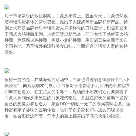
对于市场需求的敏锐洞察，白象从未停止。直至今天，白象仍然跟
随年轻消费群体的需求变化，推出了大辣娇等新品牌和新产品。特
别是大辣娇品牌针对年轻消费人群多样化的口味需求，积极开发出
了韩式火鸡拌面系列、火锅面等全新品类，同时包含了咸蛋黄火鸡
拌面、臭豆腐火鸡拌面、麻辣小龙虾拌面、重庆豌豆杂酱面等来自
全国各地、乃至海外的流行美食口味，全面迎合了嗜辣人群的独特
喜好。
值得一提的是，在威海站的活动中，白象也通过创意体验环节“小小
体验官”，向观众朋友们展示了白象对于消费者多元口味的不懈追求
和丰富创造力。在主持人的引导下，现场的小朋友们近距离观看了
白象大厨制作从未见过的白象花式吃法，并且在家长的辅助下发挥
自己的想像力和创造力，亲自DIY一碗独一无二的专属美味面条。这
种富有亲子趣味的互动体验，吸引了众多家长和小朋友们现场报
名，在合影留念环节，每个人的脸上都露出了满意快乐的微笑。