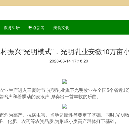
教育科研
热点新闻
美食文化
村振兴“光明模式”，光明乳业安徽10万亩
2023-06-14 17:18:20
着农业生产进入三夏时节,光明乳业旗下光明牧业在全国5个省近1
的轰鸣声和着飘动的麦浪声,弹奏出一首丰收的乐曲。
筛选,为高产、抗病虫害、当地适应性等奠定了基础。同时,光明
子、化肥、农药等农资品质,为形成小麦高产群体打下基础。