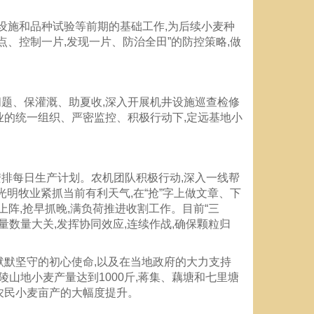
利设施和品种试验等前期的基础工作,为后续小麦种
点、控制一片,发现一片、防治全田”的防控策略,做
问题、保灌溉、助夏收,深入开展机井设施巡查检修
业的统一组织、严密监控、积极行动下,定远基地小
安排每日生产计划。农机团队积极行动,深入一线帮
光明牧业紧抓当前有利天气,在“抢”字上做文章、下
上阵,抢早抓晚,满负荷推进收割工作。目前“三
量数量大关,发挥协同效应,连续作战,确保颗粒归
默默坚守的初心使命,以及在当地政府的大力支持
陵山地小麦产量达到1000斤,蒋集、藕塘和七里塘
地农民小麦亩产的大幅度提升。