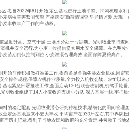
区域,自2022年6月开始,定远基地进行土地平整、挖沟梳理水
麦病虫草害监测预警,严格落实“勤苗情调查,早异情监测,发现一
小麦丰收丰产工作的主动权。
正值温度升高、空气干燥,土壤水分处于亏缺期。光明牧业坚持查
田灌溉机井安全运行,为小麦丰收提供坚实用水安全保障。在光明牧
小麦苗期倒伏控制到位,小麦灌溉合理高效,全面保障夏粮高产。
割开始前便积极做好准备工作,提前备足备强各类农业机械,周密
安全操作规程,保障农机作业质量,全力投入机收会战。农忙以来,
,基地紧急部署抢收工作,全面启动130台联合收割机,机驾手轮番
,光明牧业组建了14人小麦收割支援小分队,深入基层一线,牢把质
饲料的稳定配套,光明牧业潜心研究种植技术,精细化的田间管理,
业定远基地迎来小麦大丰收,平均亩产在930斤左右,其中界牌丘
麦亩产历史记录,得到了当地农民和政府的充分肯定,并带动了当