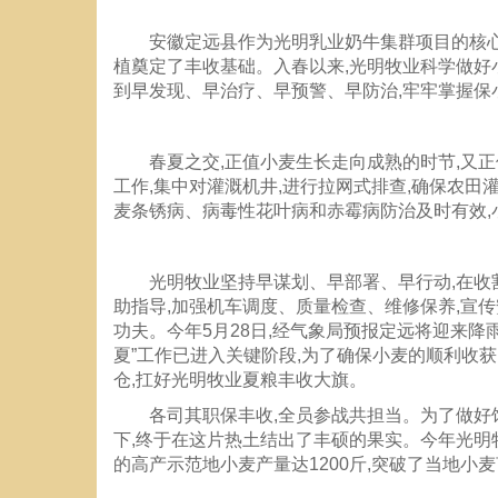
安徽定远县作为光明乳业奶牛集群项目的核心
植奠定了丰收基础。入春以来,光明牧业科学做好小
到早发现、早治疗、早预警、早防治,牢牢掌握保
春夏之交,正值小麦生长走向成熟的时节,又
工作,集中对灌溉机井,进行拉网式排查,确保农
麦条锈病、病毒性花叶病和赤霉病防治及时有效,
光明牧业坚持早谋划、早部署、早行动,在收
助指导,加强机车调度、质量检查、维修保养,宣传
功夫。今年5月28日,经气象局预报定远将迎来降雨
夏”工作已进入关键阶段,为了确保小麦的顺利收获
仓,扛好光明牧业夏粮丰收大旗。
各司其职保丰收,全员参战共担当。为了做好
下,终于在这片热土结出了丰硕的果实。今年光明牧
的高产示范地小麦产量达1200斤,突破了当地小