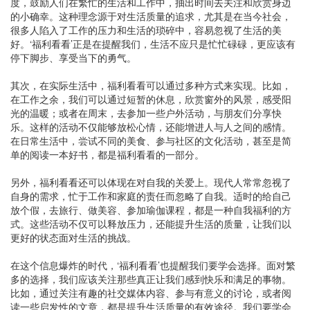
度，鼓励人们在繁忙的生活和工作中，抽出时间去关注和欣赏身边
的小确幸。这种理念源于对生活质量的追求，尤其是在当今社会，
很多人陷入了工作的压力和生活的琐碎中，容易忽视了生活的美
好。‘福利看看’正是在提醒我们，生活不应只是忙忙碌碌，更应该有
停下脚步、享受当下的勇气。
其次，在实际生活中，福利看看可以通过多种方式来实现。比如，
在工作之余，我们可以通过短暂的休息，欣赏窗外的风景，感受阳
光的温暖；或者在周末，去参加一些户外活动，与朋友们分享快
乐。这样的活动不仅能够放松心情，还能增进人与人之间的感情。
在日常生活中，尝试不同的美食、参与社区的文化活动，甚至是简
单的阅读一本好书，都是福利看看的一部分。
另外，福利看看还可以体现在对自我的关爱上。现代人常常忽视了
自身的需求，忙于工作和家庭的责任而忽略了自我。适时的给自己
放个假，去旅行、做美容、参加瑜伽课程，都是一种自我福利的方
式。这些活动不仅可以释放压力，还能提升生活的质量，让我们以
更好的状态面对生活的挑战。
在这个信息爆炸的时代，‘福利看看’也提醒我们要学会选择。面对繁
多的选择，我们应该关注那些真正让我们感到快乐和满足的事物。
比如，通过关注有趣的社交媒体内容、参与有意义的讨论，或者阅
读一些启发性的文章，都是提升生活质量的有效途径。我们要学会