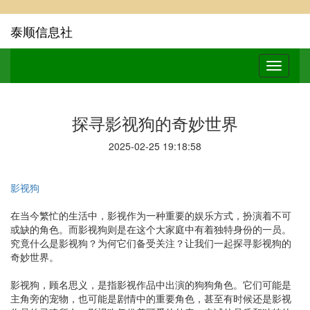
泰顺信息社
探寻影视狗的奇妙世界
2025-02-25 19:18:58
影视狗
在当今繁忙的生活中，影视作为一种重要的娱乐方式，扮演着不可
或缺的角色。而影视狗则是在这个大家庭中有着独特身份的一员。
究竟什么是影视狗？为何它们备受关注？让我们一起探寻影视狗的
奇妙世界。
影视狗，顾名思义，是指影视作品中出演的狗狗角色。它们可能是
主角旁的宠物，也可能是剧情中的重要角色，甚至有时候还是影视