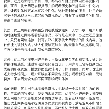
视剧、还是最新综艺节目，用户都能在平台上找到自己喜爱的内
容。而且，优土网还会根据用户的观看历史和兴趣推荐个性化内
容，让观影体验更加丰富和个性化。这种定制化的服务，让用户能
够更快速地找到自己感兴趣的影视作品，节省了寻找影片的时间，
提高了观影的效率。
其次，优土网拥有流畅稳定的在线播放服务，无需下载，用户可以
随时随地通过网络观看影视作品。不论是在家中、办公室还是旅途
中，只要有网络连接，就可以轻松畅享优土网提供的影视内容。这
种便捷的观影方式，让人们能够更加自由地安排自己的娱乐时间，
不再受限于电视播放时间或电影院场次。
此外，优土网还注重用户体验，不断优化平台界面和功能，提升用
户的使用感受。通过简洁清晰的界面设计，用户可以轻松找到自己
需要的影视资源，播放界面也简洁明了，操作便捷。同时，优土网
还支持多端同步，用户可以在不同设备上同步观看影视内容，无缝
切换，不会因为设备的不同而影响观影体验。
总的来说，优土网在线看最热影视，无疑是一个极具吸引力的选
择。丰富的内容资源、便捷的观影方式、优质的用户体验，都使得
优土网成为广大影视爱好者的首选平台。随着互联网的不断发展，
相信优土网将会继续提供更多优质的影视内容，满足观众不断增长
的娱乐需求。如果您也是影视迷，不妨登陆优土网，体验在线看最