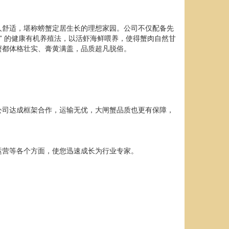
人舒适，堪称螃蟹定居生长的理想家园。公司不仅配备先
”
的健康有机养殖法，以活虾海鲜喂养，使得蟹肉自然甘
蟹都体格壮实、膏黄满盖，品质超凡脱俗。
公司达成框架合作，运输无优，大闸蟹品质也更有保障，
运营等各个方面，使您迅速成长为行业专家。