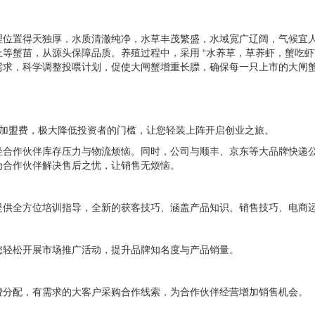
理位置得天独厚，水质清澈纯净，水草丰茂繁盛，水域宽广辽阔，气候宜
上等蟹苗，从源头保障品质。养殖过程中，采用
“
水养草，草养虾，蟹吃虾
需求，科学调整投喂计划，促使大闸蟹增重长膘，确保每一只上市的大闸
加盟费，极大降低投资
者的
门槛，让您轻装上阵开启创业之旅。
轻
合作伙伴
库存压力与物流烦恼。同时，
公司与顺丰、京东等大品牌快递
为合作伙伴
解决售后之忧，让销售
无烦恼
。
提供全方位培训指导，
全新的获客技巧、
涵盖产品知识、销售技巧、
电商
您轻松开展市场推广活动，提升品牌知名度与产品销量。
费
分配，有需求的大客户采购合作线索，为合作伙伴经营
增加销售机会。