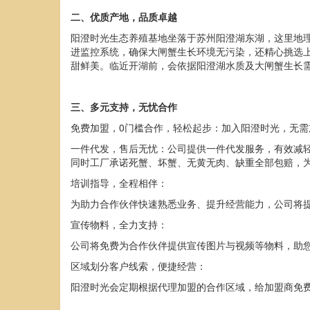
二、优质产地，品质卓越
阳澄时光生态养殖基地坐落于苏州阳澄湖东湖，这里地
进监控系统，确保大闸蟹生长环境无污染，还精心挑选
甜鲜美。临近开湖前，会依据阳澄湖水质及大闸蟹
生长
三、多元支持，无忧
合作
免费加盟
，
0
门槛合作，
轻松起步：加
入
阳澄时光，无需
一件代发，售后无忧：公司提供一件代发服务，有效减
同时工厂
承诺死蟹
、坏蟹、无黄无肉、缺重全部包赔，
培训指导，全程相伴：
为助力
合作伙伴
快速熟悉业务、提升经营能力，公司将
宣传物料，全力支持：
公司将
免费为
合作伙伴
提供宣传图片与视频等物料，助
区域划分客户线索
，便捷经营：
阳澄时光
会定期根据代理加盟的合作区域，给
加盟商免