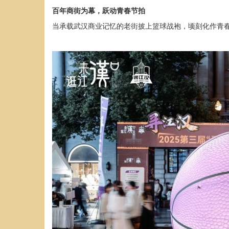
百年商街为幕，
跃动
青春节拍
当承载武汉商业记忆的老街披上篮球战袍，顷刻化作青春