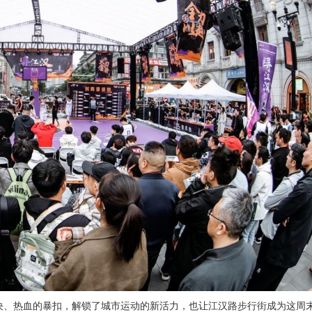
对决、热血的暴扣，解锁了城市运动的新活力，也让江汉路步行街成为这周末最