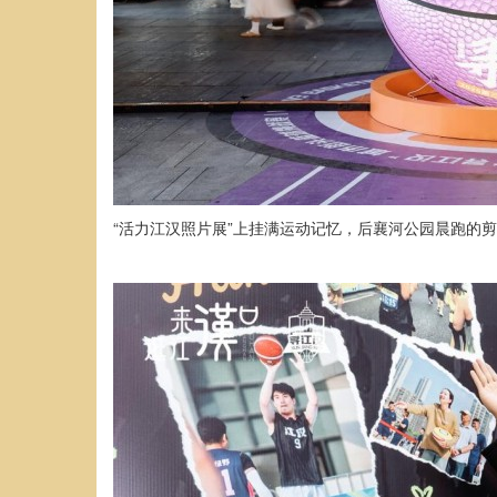
“活力江汉照片展”上挂满运动记忆，后襄河公园晨跑的剪