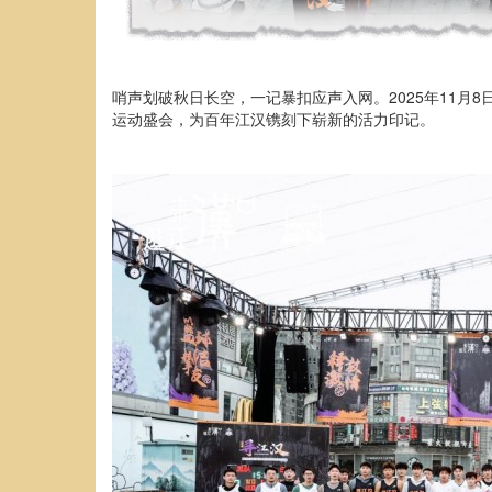
哨声划破秋日长空，一记暴扣应声入网。2025年11月
运动盛会，为百年江汉镌刻下崭新的活力印记。