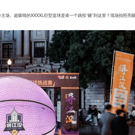
主场。超吸睛的XXXXL巨型篮球是谁一个跳投“砸”到这里？现场拍照亮