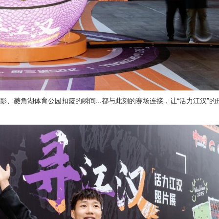
影、菱角湖体育公园扣篮的瞬间...都与此刻的赛场连接，让“活力江汉”