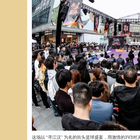
这场以 “寻江汉” 为名的街头篮球盛宴，用激情的3V3