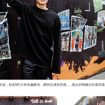
点燃全场；知名MC大奔风趣解说，瞬间拉满亲切感......观众的呐喊沿街